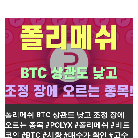
폴리메쉬 BTC 상관도 낮고 조정 장에
오르는 종목 #POLYX #폴리메쉬 #비트
코인 #BTC #시황 #매수가 확인 #고수