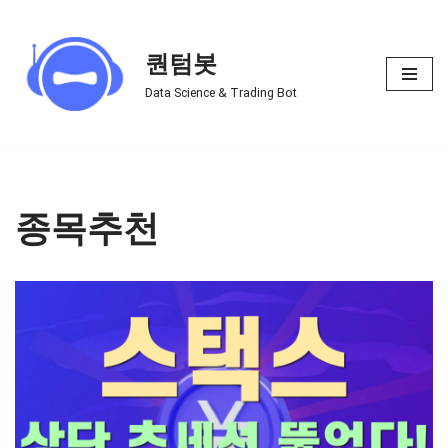
Skip
퀀텀봇
to
Data Science & Trading Bot
content
종목추천