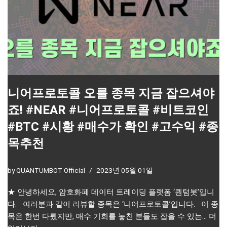
니어프로토콜 오를 종목 지금 잡으셔야
죠! #NEAR #니어프로토콜 #비트코인
#BTC #시황 #매수가 확인 #고수익 #종
목추천
by
QUANTUMBOT Official
2023년 05월 01일
★ 안녕하세요, 암호화폐 데이터 트레이딩 플랫폼 ‘퀀텀봇’입니
다. 여러분과 같이 리뷰할 종목은 ‘니어프로토콜’입니다. 이 종
목은 한번 다뤘지만, 매수 기회를 놓친 분들도 잡을 수 있는…
더