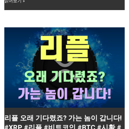
읽어보기 »
리플 오래 기다렸죠? 가는 놈이 갑니다!
#XRP #리플 #비트코인 #BTC #시황 #