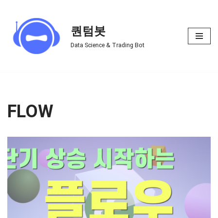
Skip
퀀텀봇
to
Data Science & Trading Bot
content
FLOW