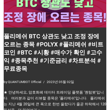
폴리메쉬 BTC 상관도 낮고 조정 장에
오르는 종목 #POLYX #폴리메쉬 #비트
코인 #BTC #시황 #매수가 확인 #고수
익 #종목추천 #기준금리 #차트분석 #
무료종목
by
QUANTUMBOT Official
2023년 05월 02일
★ 안녕하세요, 암호화폐 데이터 트레이딩 플랫폼 ‘퀀텀봇’입니
다. 여러분과 같이 리뷰할 종목은 ‘폴리메쉬’입니다. 폴리메쉬
는 지난 4월 20일에 큰 폭으로 한번 올랐다가 줄곧 하락해서 120
일선을…
더 읽어보기 »