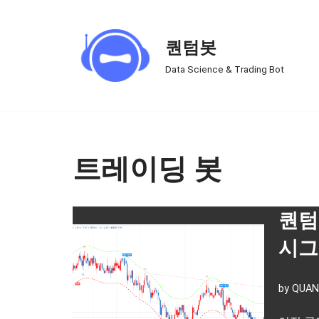
Skip
퀀텀봇
to
Data Science & Trading Bot
content
트레이딩 봇
퀀텀
시그
by
QUAN