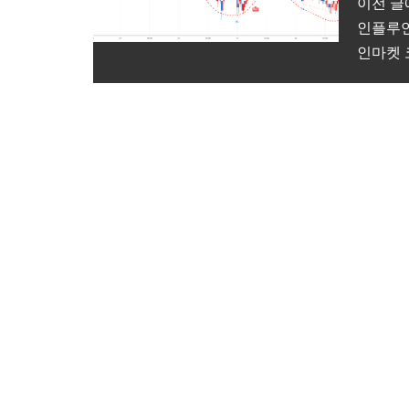
이전 글
인플루언
인마켓 