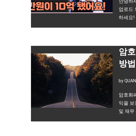
안녕하세
업로드 
하세요!
암호
방법
by
QUAN
암호화폐
익을 보
및 재무