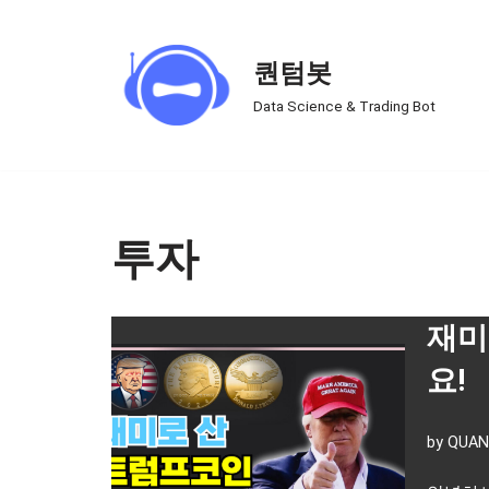
Skip
퀀텀봇
to
Data Science & Trading Bot
content
투자
재미
요!
by
QUAN