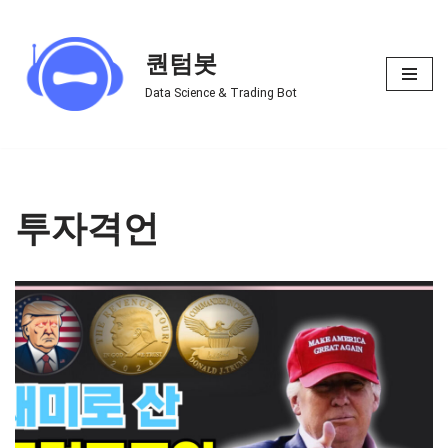
Skip
퀀텀봇
to
Data Science & Trading Bot
content
투자격언