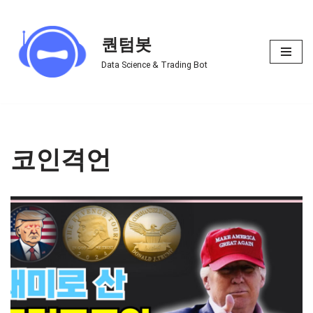
Skip
퀀텀봇
to
Data Science & Trading Bot
content
코인격언