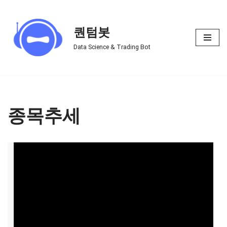
Skip
퀀텀봇
to
Data Science & Trading Bot
content
종목추세