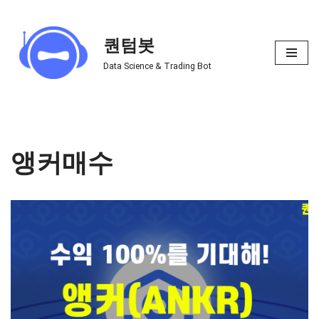
Skip
퀀텀봇
to
Data Science & Trading Bot
content
앵커매수