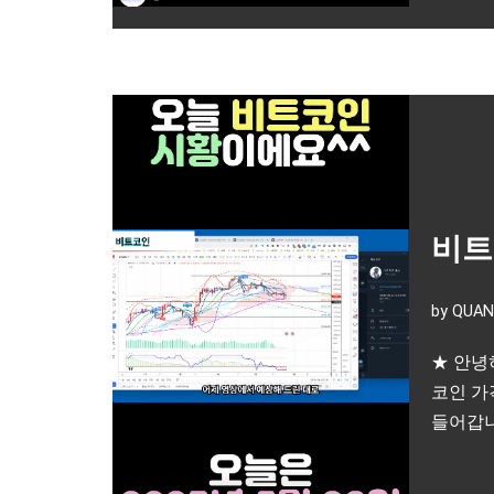
비트
by
QUAN
★ 안녕
코인 가
들어갑니