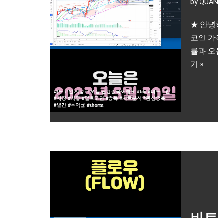
by
QUAN
★ 안녕
코인 가
률과 오
기 »
비트