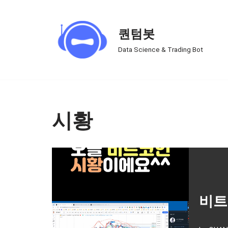
Skip
퀀텀봇
to
Data Science & Trading Bot
content
시황
비트