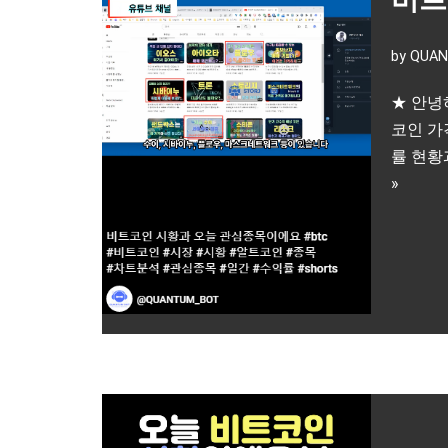
by
QUAN
★ 안녕
코인 가
률 현황
»