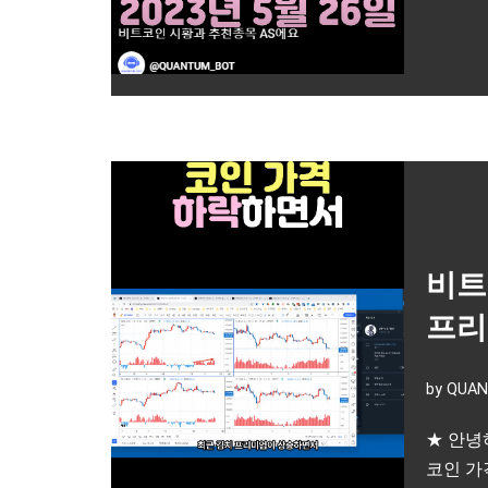
비트
프리
by
QUAN
★ 안녕
코인 가