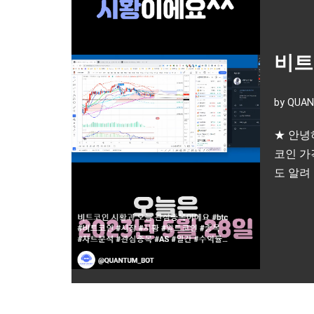
비트
by
QUAN
★ 안녕
코인 가
도 알려