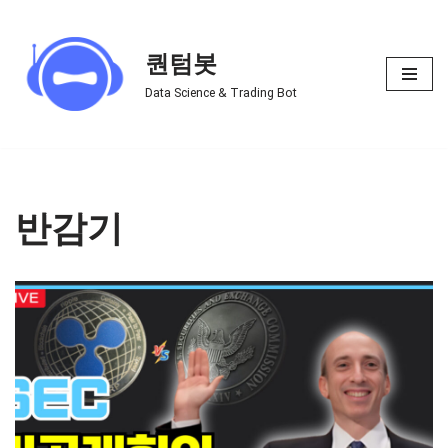
Skip
퀀텀봇
to
Data Science & Trading Bot
content
반감기