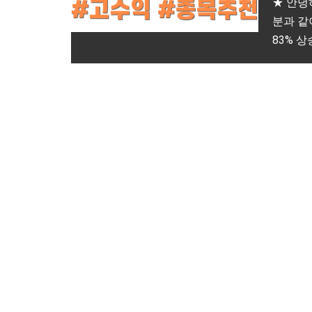
★ 안녕
분과 같
83% 