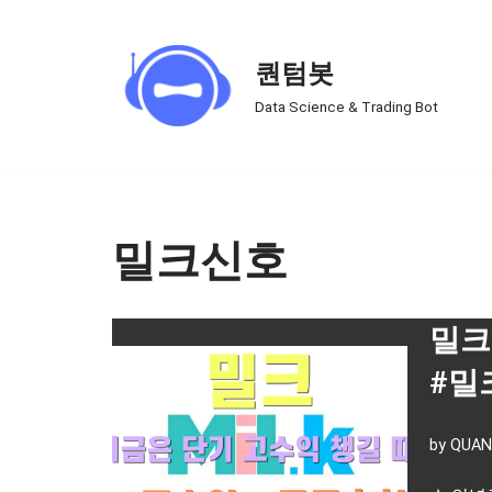
Skip
퀀텀봇
to
Data Science & Trading Bot
content
밀크신호
밀크
#밀
by
QUAN