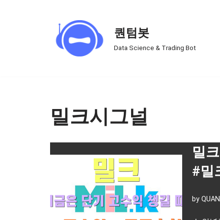
Skip
퀀텀봇
to
Data Science & Trading Bot
content
밀크시그널
밀크
#밀
by
QUAN