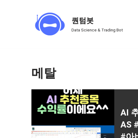
Skip
퀀텀봇
to
Data Science & Trading Bot
content
메탈
AI
AS
#아