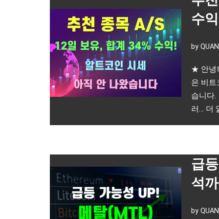
수익
by
QUAN
★ 안녕
은 비트
습니다.
러…
더 
급등 
석까
by
QUAN