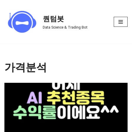
Skip
퀀텀봇
to
Data Science & Trading Bot
content
가격분석