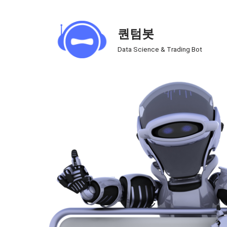
Skip
퀀텀봇
to
Data Science & Trading Bot
content