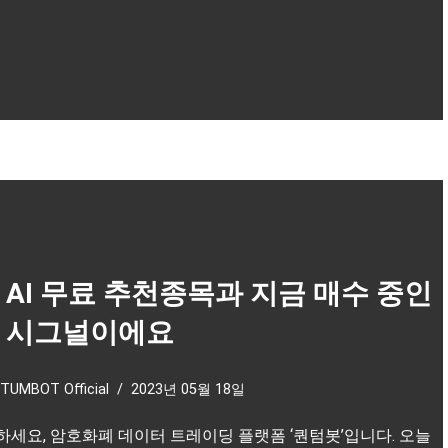
 AI 무료 추천종목과 지금 매수 중인
 시그널이에요
TUMBOT Official
2023년 05월 18일
하세요, 암호화폐 데이터 트레이딩 플랫폼 ‘퀀텀봇’입니다. 오늘