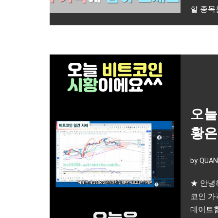
할 종목
오늘
황은
by
QUAN
★ 안녕
코인 가
데이트합