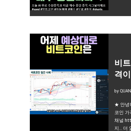
비트
격이
by
QUAN
★ 안녕
코인 가
채널 ht
지…
더 