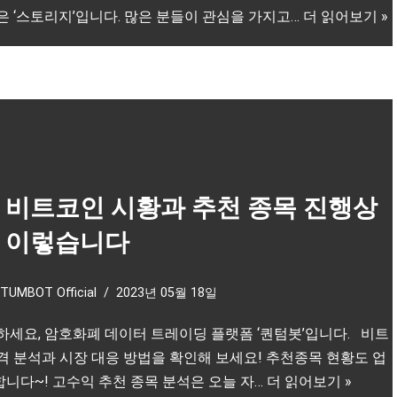
은 ‘스토리지’입니다. 많은 분들이 관심을 가지고…
더 읽어보기 »
 비트코인 시황과 추천 종목 진행상
 이렇습니다
TUMBOT Official
2023년 05월 18일
하세요, 암호화폐 데이터 트레이딩 플랫폼 ‘퀀텀봇’입니다. 비트
격 분석과 시장 대응 방법을 확인해 보세요! 추천종목 현황도 업
니다~! 고수익 추천 종목 분석은 오늘 자…
더 읽어보기 »