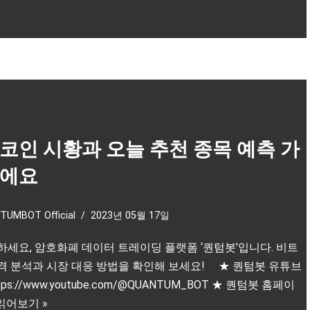
코인 시황과 오늘 추천 종목 예측 가
에요
TUMBOT Official
2023년 05월 17일
하세요, 암호화폐 데이터 트레이딩 플랫폼 ‘퀀텀봇’입니다. 비트
격 분석과 시장 대응 방법을 확인해 보세요! ★ 퀀텀봇 유튜브
tps://www.youtube.com/@QUANTUM_BOT ★ 퀀텀봇 홈페이
읽어보기 »