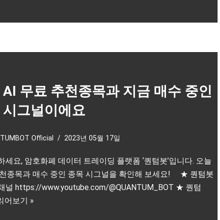
 AI 무료 추천종목과 지금 매수 중인
 시그널이에요
TUMBOT Official
2023년 05월 17일
하세요, 암호화폐 데이터 트레이딩 플랫폼 ‘퀀텀봇’입니다. 오늘
 추천종목과 매수 중인 종목 시그널을 확인해 보세요! ★ 퀀텀봇
널 https://www.youtube.com/@QUANTUM_BOT ★ 퀀텀
읽어보기 »