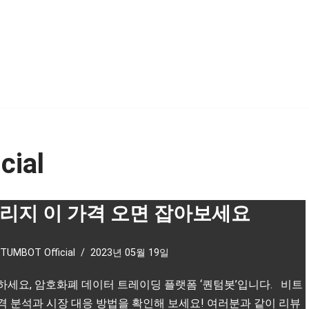
ial
리지 이 가격 오면 잡아보세요
TUMBOT Official
2023년 05월 19일
하세요, 암호화폐 데이터 트레이딩 플랫폼 ‘퀀텀봇’입니다. 비트
격 분석과 시장 대응 방법을 확인해 보세요! 여러분과 같이 리뷰