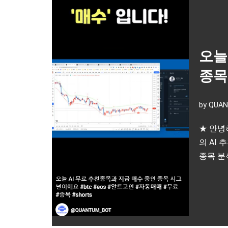
오늘
종목
by
QUAN
★ 안녕
의 AI
종목 분