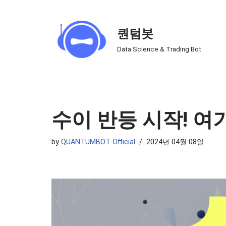
Skip
퀀텀봇
to
Data Science & Trading Bot
content
수이 반등 시작! 
by
QUANTUMBOT Official
2024년 04월 08일