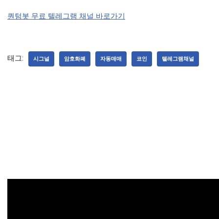
퀀텀봇 무료 텔레그램 채널 바로가기
태그:
시그널
암호화폐
자동매매
코인
텔레그램채널